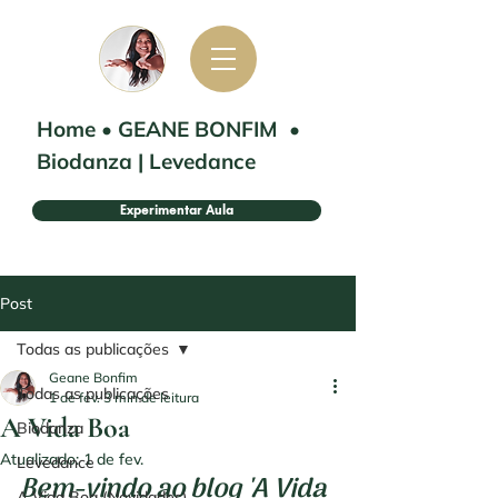
Home
•
GEANE BONFIM
•
Biodanza | Levedance
Experimentar Aula
Post
Todas as publicações
Geane Bonfim
Todas as publicações
1 de fev.
3 min de leitura
A Vida Boa
Biodanza
Atualizado:
1 de fev.
Levedance
Bem-vindo ao blog '
A Vida 
A Vida Boa (Novidades)