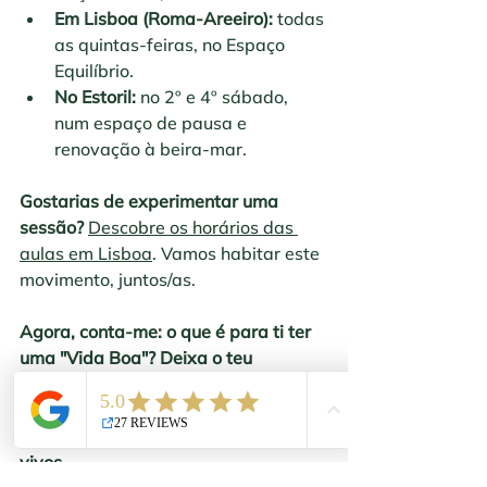
Em Lisboa (Roma-Areeiro):
 todas 
as quintas-feiras, no Espaço 
Equilíbrio.
No Estoril:
 no 2º e 4º sábado, 
num espaço de pausa e 
renovação à beira-mar.
Gostarias de experimentar uma 
sessão?
Descobre os horários das 
aulas em Lisboa
. Vamos habitar este 
movimento, juntos/as.
Agora, conta-me: o que é para ti ter 
uma "Vida Boa"? Deixa o teu 
comentário abaixo, adorava 
conhecer a tua perspetiva sobre o 
que nos faz sentir verdadeiramente 
vivos.