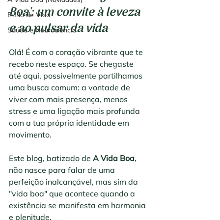
Boa'
: um convite à leveza 
Estilo de Vida
e ao pulsar da vida
Saúde e Neurociência
Olá! É com o coração vibrante que te 
recebo neste espaço. Se chegaste 
até aqui, possivelmente partilhamos 
uma busca comum: a vontade de 
viver com mais presença, menos 
stress e uma ligação mais profunda 
com a tua própria identidade em 
movimento.
Este blog, batizado de 
A Vida Boa
, 
não nasce para falar de uma 
perfeição inalcançável, mas sim da 
"vida boa" que acontece quando a 
existência se manifesta em harmonia 
e plenitude. 